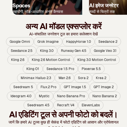
Spaces
AI इमेज जनरेटर
सहयोगी, नोड-आधारित अनंत कैनवस
शब्दों से चित्रों तक
अन्य AI मॉडल एक्सप्लोर करें
AI-संचालित जनरेशन टूल का हमारा कलेक्शन देखें
Google Omni
Grok Imagine
HappyHorse 1.0
Seedance 2
Seedance 2.5
Kling 3.0
Runway Gen 4.5
Google Veo 3.1
Kling 2.6
Kling 2.6 Motion Control
Kling 3.0 Motion Control
Kling O1
Seedance 1.5 Pro
Pixverse 5.5
Minimax Hailuo 2.3
Wan 2.6
Sora 2
Krea 2
Seedream 5
Flux.2 Pro
GPT Image 1.5
GPT Image 2
Ideogram 4.0
Mystic
Nano Banana Pro
Nano Banana 2
Seedream 4.5
Recraft V4
ElevenLabs
AI एडिटिंग टूल से अपनी फोटो को बदलें।
जानें कि हमारे AI टूल्स कुछ ही सेकंड में फोटो एडिटिंग को आसान और प्रोफेशनल