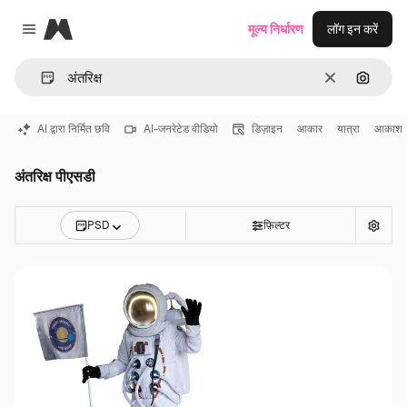
Magnific
मूल्य निर्धारण
लॉग इन करें
Close menu
साफ़
इमेज से ख
AI द्वारा निर्मित छवि
AI-जनरेटेड वीडियो
डिज़ाइन
आकार
यात्रा
आकाश
अंतरिक्ष पीएसडी
PSD
फ़िल्टर