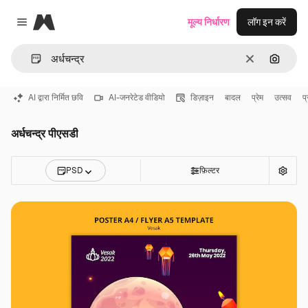
Magnific
मूल्य निर्धारण
लॉग इन करें
Close menu
साफ़
इमेज से ख
AI द्वारा निर्मित छवि
AI-जनरेटेड वीडियो
डिज़ाइन
बादल
प्रेम
उत्सव
प
अर्धचन्द्र पीएसडी
PSD
फ़िल्टर