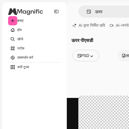
बनाएं
AI द्वारा निर्मित छवि
AI-जनरेट
होम
खोजें
ऊपर पीएसडी
स्टॉक
PSD
ला
एक्सप्लोर करें
सभी इमेज
सभी टूल्‍स
वेक्टर
चित्रण
फोटो
PSD
टेम्पलेट
मॉकअप
वीडियो
फ़ुटेज
मोशन ग्राफ़िक्स
वीडियो टेम्पलेट्स
आइकन
3D मॉडल
फ़ॉन्ट