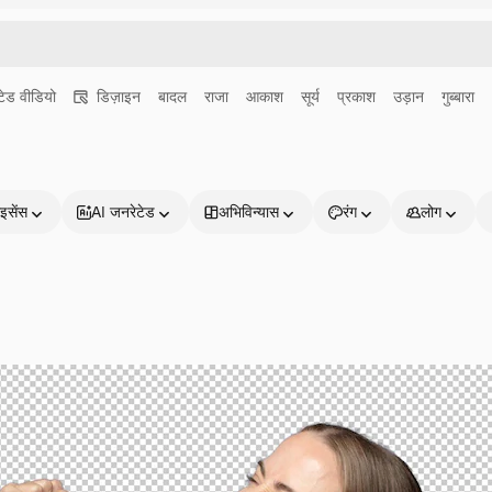
ेड वीडियो
डिज़ाइन
बादल
राजा
आकाश
सूर्य
प्रकाश
उड़ान
गुब्बारा
इसेंस
AI जनरेटेड
अभिविन्यास
रंग
लोग
प्रोडक्ट्स
शुरू करें