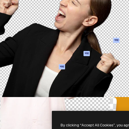
 बनाने के लिए क्रिएटिव प्लेटफॉर्म।
Spaces
Academy
ेज, एजेंसियों और स्टूडियो में 1
AI सहायक
दस्तावेज़ीकरण
ब्सक्राइबर।
एआई इमेज जेनरेटर
सहायता
AI वीडियो जनरेटर
उपयोग की शर्तें
एआई वॉयस जनरेटर
गोपनीयता नीति
स्टॉक सामग्री
ओरिजिनल्स
नया
MCP
कुकीज़ नीति
Claude/ChatGPT
नया
ट्रस्ट सेंटर
के लिए
एफिलिएट्स
एजेंट
नया
बिज़नेस
API
मोबाइल ऐप
सभी फ्रीपिक उपकरण
-
2026
Freepik Company S.L.U.
सर्वाधिकार सुरक्षित
.
By clicking “Accept All Cookies”, you ag