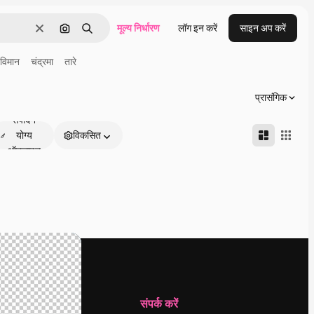
मूल्य निर्धारण
लॉग इन करें
साइन अप करें
साफ़
इमेज से खोजें
खोजें
विमान
चंद्रमा
तारे
प्रासंगिक
संपादन
योग्य
विकसित
ऑनलाइन
कंपनी
संपर्क करें