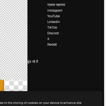
मूल्य निर्धारण
ग्राहक सहायता
हमारे बारे में
Instagram
रिव्यू
YouTube
करियर
LinkedIn
खोज रुझान
TikTok
ब्लॉग
Discord
घटनाक्रम
X
Slidesgo
Reddit
सामग्री बेचें
प्रेस कक्ष
magnific.ai ढूंढ रहे हैं
ree to the storing of cookies on your device to enhance site