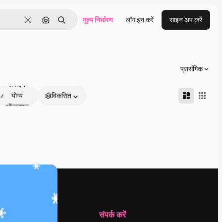
मूल्य निर्धारण
लॉग इन करें
साइन अप करें
साफ़
इमेज से खोजें
खोजें
प्रासंगिक
संपादन
योग्य
विकसित
ऑनलाइन
कंपनी
संपर्क करें