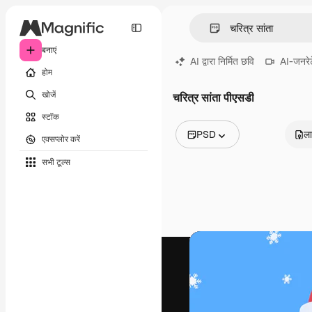
बनाएं
AI द्वारा निर्मित छवि
AI-जनरेट
होम
खोजें
चरित्र सांता पीएसडी
स्टॉक
PSD
ला
एक्सप्लोर करें
सभी इमेज
सभी टूल्‍स
वेक्टर
चित्रण
फोटो
PSD
टेम्पलेट
मॉकअप
वीडियो
फ़ुटेज
मोशन ग्राफ़िक्स
वीडियो टेम्पलेट्स
आइकन
3D मॉडल
फ़ॉन्ट