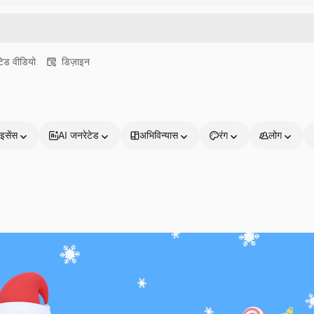
ेड वीडियो
डिज़ाइन
इसेंस
AI जनरेटेड
अभिविन्यास
रंग
लोग
प्रोडक्ट्स
शुरू करें