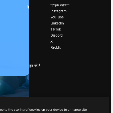
मूल्य निर्धारण
ग्राहक सहायता
हमारे बारे में
Instagram
रिव्यू
YouTube
करियर
LinkedIn
खोज रुझान
TikTok
ब्लॉग
Discord
घटनाक्रम
X
Slidesgo
Reddit
सामग्री बेचें
प्रेस कक्ष
magnific.ai ढूंढ रहे हैं
ree to the storing of cookies on your device to enhance site