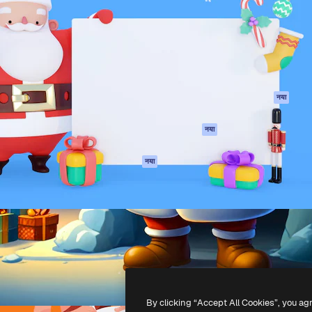
 बनाने के लिए क्रिएटिव प्लेटफॉर्म।
Spaces
Academy
ेज, एजेंसियों और स्टूडियो में 1
AI सहायक
दस्तावेज़ीकरण
ब्सक्राइबर।
एआई इमेज जेनरेटर
सहायता
AI वीडियो जनरेटर
उपयोग की शर्तें
एआई वॉयस जनरेटर
गोपनीयता नीति
स्टॉक सामग्री
ओरिजिनल्स
नया
MCP
कुकीज़ नीति
Claude/ChatGPT
नया
ट्रस्ट सेंटर
के लिए
एफिलिएट्स
एजेंट
नया
बिज़नेस
API
मोबाइल ऐप
सभी फ्रीपिक उपकरण
-
2026
Freepik Company S.L.U.
सर्वाधिकार सुरक्षित
.
By clicking “Accept All Cookies”, you ag