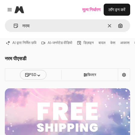
Magnific
मूल्य निर्धारण
लॉग इन करें
Close menu
साफ़
इमेज से ख
AI द्वारा निर्मित छवि
AI-जनरेटेड वीडियो
डिज़ाइन
बादल
केश
आकाश
नरम पीएसडी
PSD
फ़िल्टर