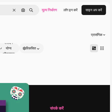
मूल्य निर्धारण
लॉग इन करें
साइन अप करें
साफ़
इमेज से खोजें
खोजें
प्रासंगिक
संपादन
योग्य
विकसित
ऑनलाइन
कंपनी
संपर्क करें