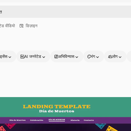
ेड वीडियो
डिज़ाइन
इसेंस
AI जनरेटेड
अभिविन्यास
रंग
लोग
प्रोडक्ट्स
शुरू करें