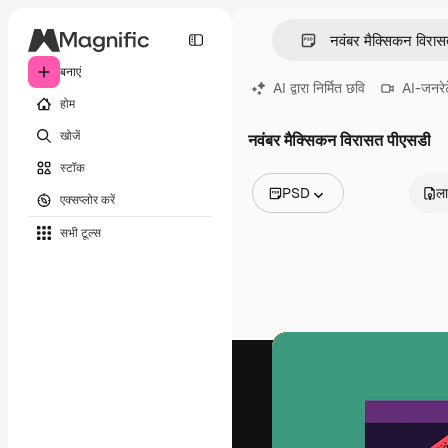
बनाएं
AI द्वारा निर्मित छवि
AI-जनरेट
होम
खोजें
नवंबर मैक्सिकन विरासत पीएसडी
स्टॉक
PSD
ला
एक्सप्लोर करें
सभी इमेज
सभी टूल्‍स
वेक्टर
चित्रण
फोटो
PSD
टेम्पलेट
मॉकअप
वीडियो
फ़ुटेज
मोशन ग्राफ़िक्स
वीडियो टेम्पलेट्स
आइकन
3D मॉडल
फ़ॉन्ट