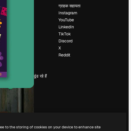
मूल्य निर्धारण
ग्राहक सहायता
हमारे बारे में
Instagram
रिव्यू
YouTube
करियर
LinkedIn
खोज रुझान
TikTok
ब्लॉग
Discord
घटनाक्रम
X
Slidesgo
Reddit
सामग्री बेचें
प्रेस कक्ष
magnific.ai ढूंढ रहे हैं
ree to the storing of cookies on your device to enhance site