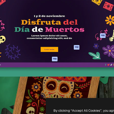
 बनाने के लिए क्रिएटिव प्लेटफॉर्म।
Spaces
Academy
ेज, एजेंसियों और स्टूडियो में 1
AI सहायक
दस्तावेज़ीकरण
ब्सक्राइबर।
एआई इमेज जेनरेटर
सहायता
AI वीडियो जनरेटर
उपयोग की शर्तें
एआई वॉयस जनरेटर
गोपनीयता नीति
स्टॉक सामग्री
ओरिजिनल्स
नया
MCP
कुकीज़ नीति
Claude/ChatGPT
नया
ट्रस्ट सेंटर
के लिए
एफिलिएट्स
एजेंट
नया
बिज़नेस
API
मोबाइल ऐप
सभी फ्रीपिक उपकरण
-
2026
Freepik Company S.L.U.
सर्वाधिकार सुरक्षित
.
By clicking “Accept All Cookies”, you ag