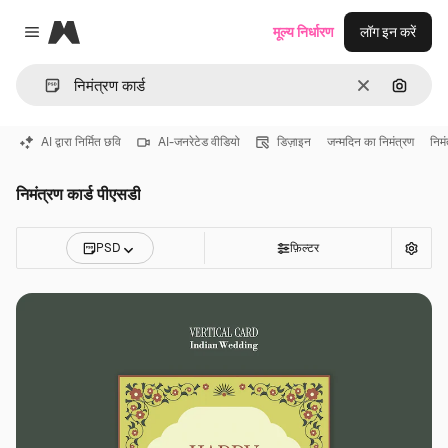
Magnific
मूल्य निर्धारण
लॉग इन करें
Close menu
साफ़
इमेज से ख
AI द्वारा निर्मित छवि
AI-जनरेटेड वीडियो
डिज़ाइन
जन्मदिन का निमंत्रण
निमं
निमंत्रण कार्ड पीएसडी
PSD
फ़िल्टर