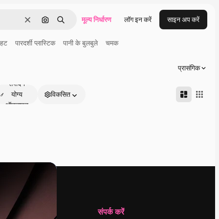
मूल्य निर्धारण
लॉग इन करें
साइन अप करें
साफ़
इमेज से खोजें
खोजें
ाहट
पारदर्शी प्लास्टिक
पानी के बुलबुले
चमक
प्रासंगिक
संपादन
योग्य
विकसित
ऑनलाइन
कंपनी
संपर्क करें