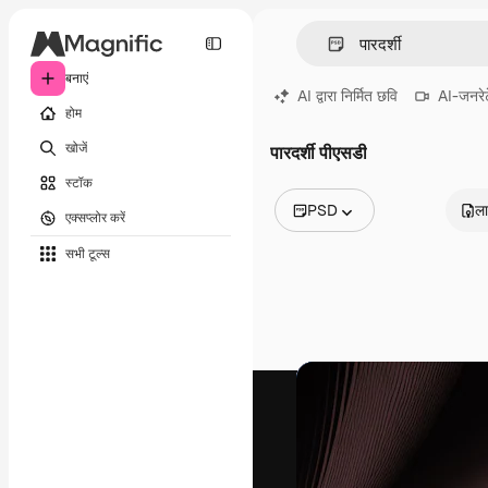
बनाएं
AI द्वारा निर्मित छवि
AI-जनरेट
होम
खोजें
पारदर्शी पीएसडी
स्टॉक
PSD
ला
एक्सप्लोर करें
सभी इमेज
सभी टूल्‍स
वेक्टर
चित्रण
फोटो
PSD
टेम्पलेट
मॉकअप
वीडियो
फ़ुटेज
मोशन ग्राफ़िक्स
वीडियो टेम्पलेट्स
आइकन
3D मॉडल
फ़ॉन्ट