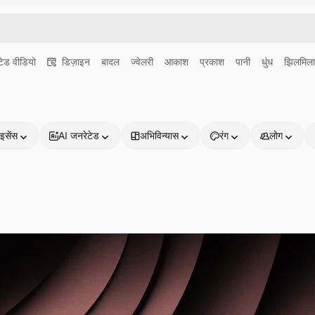
ेड वीडियो
डिज़ाइन
बादल
ज्वेलरी
आकाश
प्रकाश
पानी
धुंध
झिलमिल
इसेंस
AI जनरेटेड
अभिविन्यास
रंग
लोग
प्रोडक्ट्स
शुरू करें