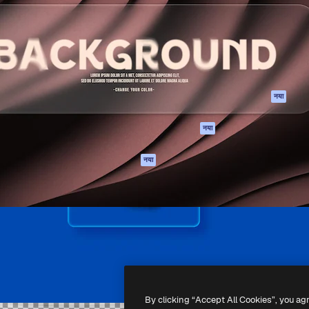
 बनाने के लिए क्रिएटिव प्लेटफॉर्म।
Spaces
Academy
ेज, एजेंसियों और स्टूडियो में 1
AI सहायक
दस्तावेज़ीकरण
ब्सक्राइबर।
एआई इमेज जेनरेटर
सहायता
AI वीडियो जनरेटर
उपयोग की शर्तें
एआई वॉयस जनरेटर
गोपनीयता नीति
स्टॉक सामग्री
ओरिजिनल्स
नया
MCP
कुकीज़ नीति
Claude/ChatGPT
नया
ट्रस्ट सेंटर
के लिए
एफिलिएट्स
एजेंट
नया
बिज़नेस
API
मोबाइल ऐप
सभी फ्रीपिक उपकरण
-
2026
Freepik Company S.L.U.
सर्वाधिकार सुरक्षित
.
By clicking “Accept All Cookies”, you ag