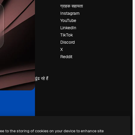
मूल्य निर्धारण
ग्राहक सहायता
हमारे बारे में
Instagram
रिव्यू
YouTube
करियर
LinkedIn
खोज रुझान
TikTok
ब्लॉग
Discord
घटनाक्रम
X
Slidesgo
Reddit
सामग्री बेचें
प्रेस कक्ष
magnific.ai ढूंढ रहे हैं
ree to the storing of cookies on your device to enhance site