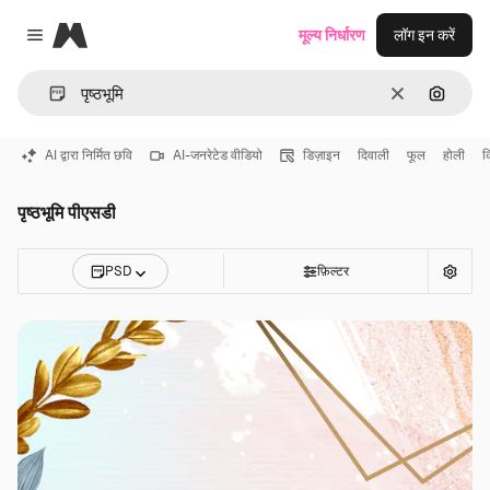
Magnific
मूल्य निर्धारण
लॉग इन करें
Close menu
साफ़
इमेज से ख
AI द्वारा निर्मित छवि
AI-जनरेटेड वीडियो
डिज़ाइन
दिवाली
फूल
होली
क
पृष्ठभूमि पीएसडी
PSD
फ़िल्टर