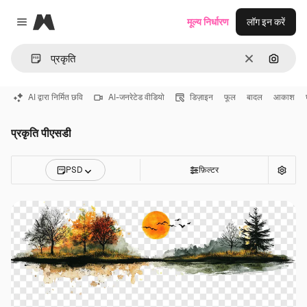
Magnific
मूल्य निर्धारण
लॉग इन करें
Close menu
साफ़
इमेज से ख
AI द्वारा निर्मित छवि
AI-जनरेटेड वीडियो
डिज़ाइन
फूल
बादल
आकाश
प्रकृति पीएसडी
PSD
फ़िल्टर