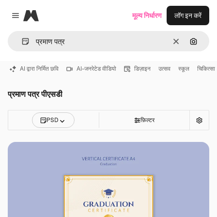
Magnific
मूल्य निर्धारण
लॉग इन करें
Close menu
साफ़
इमेज से ख
AI द्वारा निर्मित छवि
AI-जनरेटेड वीडियो
डिज़ाइन
उत्सव
स्कूल
चिकित्सा
प्रमाण पत्र पीएसडी
PSD
फ़िल्टर