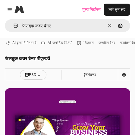
Magnific
मूल्य निर्धारण
लॉग इन करें
Close menu
साफ़
इमेज से ख
AI द्वारा निर्मित छवि
AI-जनरेटेड वीडियो
डिज़ाइन
जन्मदिन बैनर
गणतंत्र दि
फेसबुक कवर बैनर पीएसडी
PSD
फ़िल्टर