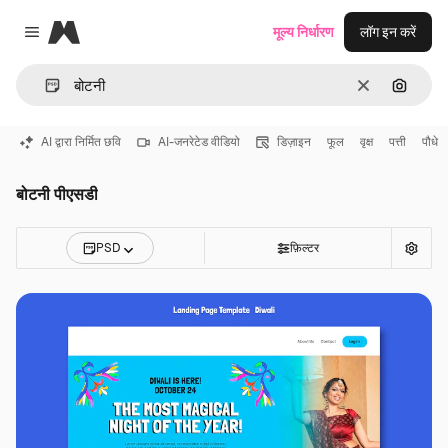
Magnific
मूल्य निर्धारण
लॉग इन करें
Close menu
साफ़
इमेज से ख
AI द्वारा निर्मित छवि
AI-जनरेटेड वीडियो
डिज़ाइन
फूल
वृक्ष
पत्ती
पौधे
बोटनी पीएसडी
PSD
फ़िल्टर