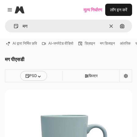
Magnific
मूल्य निर्धारण
लॉग इन करें
Close menu
साफ़
इमेज से ख
AI द्वारा निर्मित छवि
AI-जनरेटेड वीडियो
डिज़ाइन
मग डिजाइन
आंतरिक
फ
मग पीएसडी
PSD
फ़िल्टर