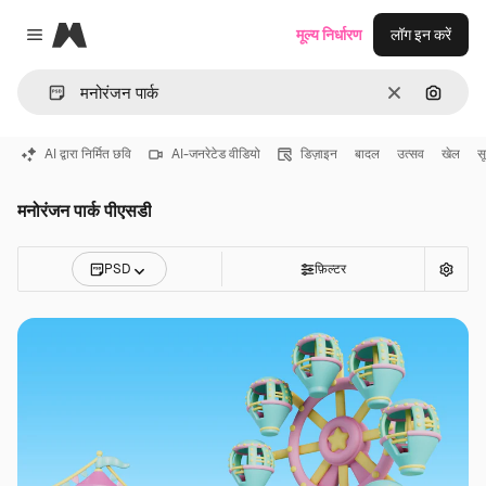
Magnific
मूल्य निर्धारण
लॉग इन करें
Close menu
साफ़
इमेज से ख
AI द्वारा निर्मित छवि
AI-जनरेटेड वीडियो
डिज़ाइन
बादल
उत्सव
खेल
सू
मनोरंजन पार्क पीएसडी
PSD
फ़िल्टर