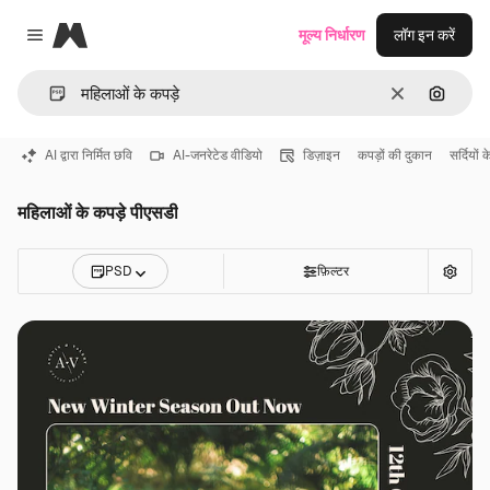
Magnific
मूल्य निर्धारण
लॉग इन करें
Close menu
साफ़
इमेज से ख
AI द्वारा निर्मित छवि
AI-जनरेटेड वीडियो
डिज़ाइन
कपड़ों की दुकान
सर्दियों 
महिलाओं के कपड़े पीएसडी
PSD
फ़िल्टर