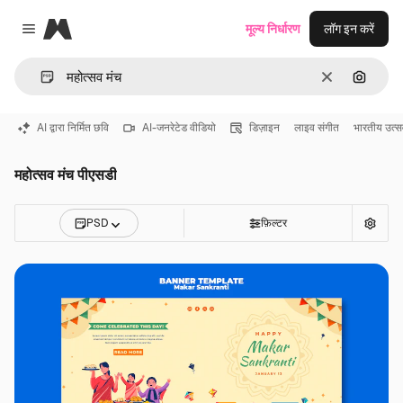
Magnific
मूल्य निर्धारण
लॉग इन करें
Close menu
साफ़
इमेज से ख
AI द्वारा निर्मित छवि
AI-जनरेटेड वीडियो
डिज़ाइन
लाइव संगीत
भारतीय उत्स
महोत्सव मंच पीएसडी
PSD
फ़िल्टर