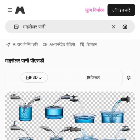
Magnific
मूल्य निर्धारण
लॉग इन करें
Close menu
साफ़
इमेज से ख
AI द्वारा निर्मित छवि
AI-जनरेटेड वीडियो
डिज़ाइन
माइसेलर पानी पीएसडी
PSD
फ़िल्टर