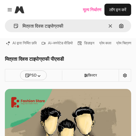
Magnific
मूल्य निर्धारण
लॉग इन करें
Close menu
साफ़
इमेज से ख
AI द्वारा निर्मित छवि
AI-जनरेटेड वीडियो
डिज़ाइन
प्रेम कला
प्रेम चित्रण
मित्रता दिवस टाइपोग्राफी पीएसडी
PSD
फ़िल्टर