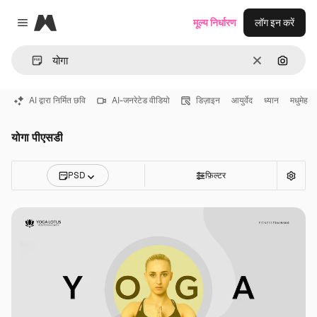
Magnific
मूल्य निर्धारण
लॉग इन करें
Close menu
साफ़
इमेज से ख
AI द्वारा निर्मित छवि
AI-जनरेटेड वीडियो
डिज़ाइन
आयुर्वेद
ध्यान
मधुमेह
योगा पीएसडी
PSD
फ़िल्टर