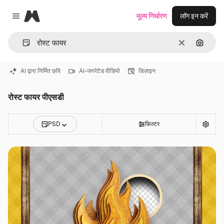
Magnific
मूल्य निर्धारण
लॉग इन करें
Close menu
साफ़
इमेज से ख
AI द्वारा निर्मित छवि
AI-जनरेटेड वीडियो
डिज़ाइन
रोस्ट फायर पीएसडी
PSD
फ़िल्टर