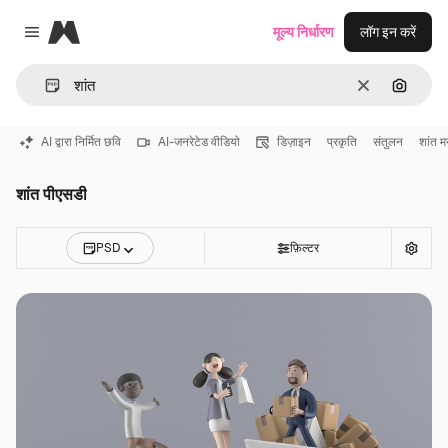
Magnific
मूल्य निर्धारण
लॉग इन करें
Close menu
साफ़
इमेज से ख
AI द्वारा निर्मित छवि
AI-जनरेटेड वीडियो
डिज़ाइन
प्रकृति
संतुलन
शांत 
शांत पीएसडी
PSD
फ़िल्टर