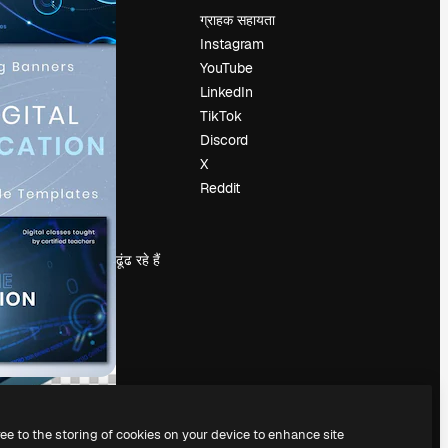
मूल्य निर्धारण
ग्राहक सहायता
हमारे बारे में
Instagram
रिव्यू
YouTube
करियर
LinkedIn
खोज रुझान
TikTok
ब्लॉग
Discord
घटनाक्रम
X
Slidesgo
Reddit
सामग्री बेचें
प्रेस कक्ष
magnific.ai ढूंढ रहे हैं
ree to the storing of cookies on your device to enhance site