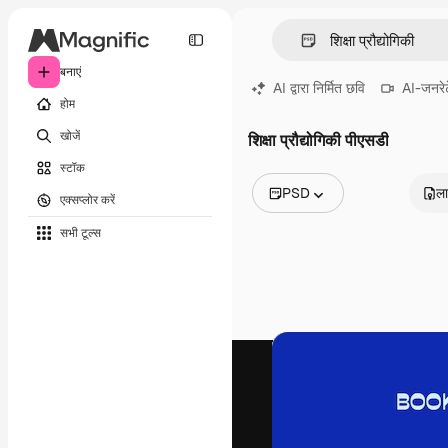
बनाएं
AI द्वारा निर्मित छवि
AI-जनरेट
होम
खोजें
शिक्षा प्रौद्योगिकी पीएसडी
स्टॉक
PSD
ला
एक्सप्लोर करें
सभी इमेज
सभी टूल्‍स
वेक्टर
चित्रण
फोटो
PSD
टेम्पलेट
मॉकअप
वीडियो
फ़ुटेज
मोशन ग्राफ़िक्स
वीडियो टेम्पलेट्स
आइकन
3D मॉडल
फ़ॉन्ट