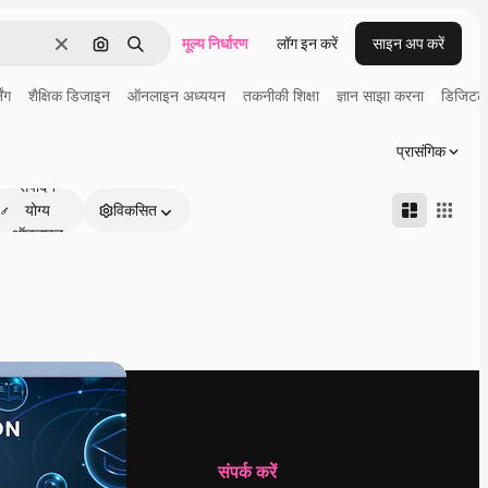
मूल्य निर्धारण
लॉग इन करें
साइन अप करें
साफ़
इमेज से खोजें
खोजें
िंग
शैक्षिक डिजाइन
ऑनलाइन अध्ययन
तकनीकी शिक्षा
ज्ञान साझा करना
डिजिटल 
प्रासंगिक
संपादन
योग्य
विकसित
ऑनलाइन
कंपनी
संपर्क करें