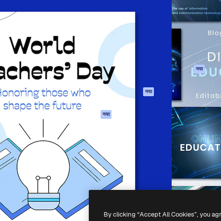
 बनाने के लिए क्रिएटिव प्लेटफॉर्म।
Spaces
Academy
ेज, एजेंसियों और स्टूडियो में 1
AI सहायक
दस्तावेज़ीकरण
ब्सक्राइबर।
एआई इमेज जेनरेटर
सहायता
AI वीडियो जनरेटर
उपयोग की शर्तें
एआई वॉयस जनरेटर
गोपनीयता नीति
स्टॉक सामग्री
ओरिजिनल्स
नया
MCP
कुकीज़ नीति
Claude/ChatGPT
नया
ट्रस्ट सेंटर
के लिए
एफिलिएट्स
एजेंट
नया
बिज़नेस
API
मोबाइल ऐप
सभी फ्रीपिक उपकरण
-
2026
Freepik Company S.L.U.
सर्वाधिकार सुरक्षित
.
By clicking “Accept All Cookies”, you ag