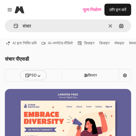
Magnific
मूल्य निर्धारण
लॉग इन करें
Close menu
साफ़
इमेज से ख
AI द्वारा निर्मित छवि
AI-जनरेटेड वीडियो
डिज़ाइन
डिजाइन
मोबाइल
वेबस
संचार पीएसडी
PSD
फ़िल्टर