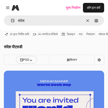
Magnific
मूल्य निर्धारण
लॉग इन करें
Close menu
साफ़
इमेज से ख
AI द्वारा निर्मित छवि
AI-जनरेटेड वीडियो
डिज़ाइन
पाठ
निमंत्रण
सोशल मी
संदेश पीएसडी
PSD
फ़िल्टर