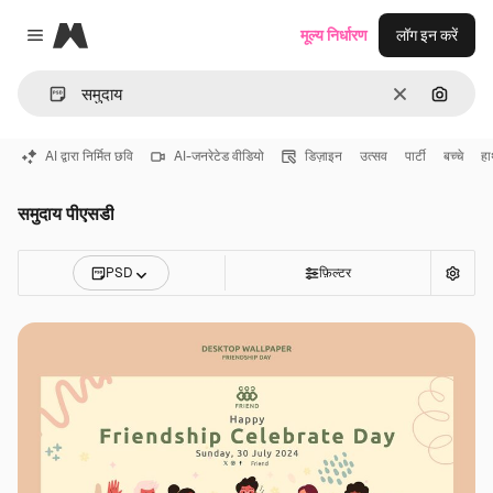
Magnific
मूल्य निर्धारण
लॉग इन करें
Close menu
साफ़
इमेज से ख
AI द्वारा निर्मित छवि
AI-जनरेटेड वीडियो
डिज़ाइन
उत्सव
पार्टी
बच्चे
हा
समुदाय पीएसडी
PSD
फ़िल्टर