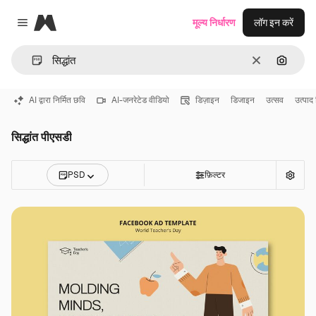
Magnific
मूल्य निर्धारण
लॉग इन करें
Close menu
साफ़
इमेज से ख
AI द्वारा निर्मित छवि
AI-जनरेटेड वीडियो
डिज़ाइन
डिजाइन
उत्सव
उत्पाद
सिद्धांत पीएसडी
PSD
फ़िल्टर