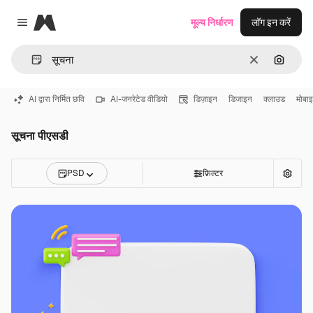
Magnific
मूल्य निर्धारण
लॉग इन करें
Close menu
साफ़
इमेज से ख
AI द्वारा निर्मित छवि
AI-जनरेटेड वीडियो
डिज़ाइन
डिजाइन
क्लाउड
मोबा
सूचना पीएसडी
PSD
फ़िल्टर