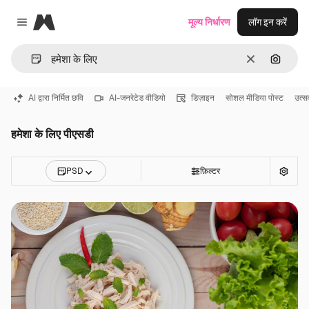
Magnific
मूल्य निर्धारण
लॉग इन करें
Close menu
साफ़
इमेज से ख
AI द्वारा निर्मित छवि
AI-जनरेटेड वीडियो
डिज़ाइन
सोशल मीडिया पोस्ट
उत्स
हमेशा के लिए पीएसडी
PSD
फ़िल्टर