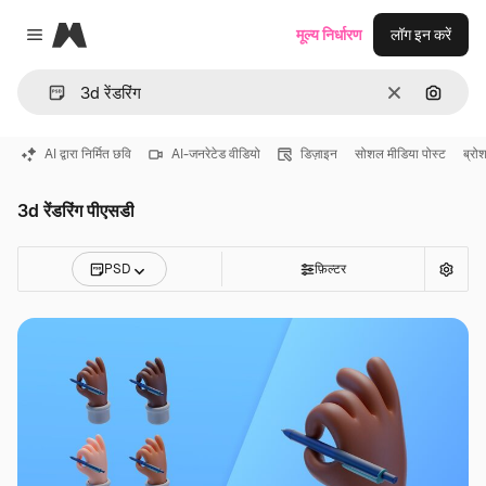
Magnific
मूल्य निर्धारण
लॉग इन करें
Close menu
साफ़
इमेज से ख
AI द्वारा निर्मित छवि
AI-जनरेटेड वीडियो
डिज़ाइन
सोशल मीडिया पोस्ट
ब्रो
3d रेंडरिंग पीएसडी
PSD
फ़िल्टर