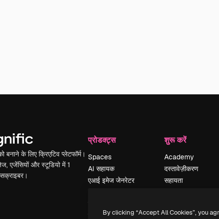
प्रोडक्ट्स
शुरू करें
 बनाने के लिए क्रिएटिव प्लेटफॉर्म।
Spaces
Academy
ेज, एजेंसियों और स्टूडियो में 1
AI सहायक
दस्तावेज़ीकरण
ब्सक्राइबर।
एआई इमेज जेनरेटर
सहायता
AI वीडियो जनरेटर
उपयोग की शर्तें
एआई वॉयस जनरेटर
गोपनीयता नीति
By clicking “Accept All Cookies”, you ag
स्टॉक सामग्री
ओरिजिनल्स
नया