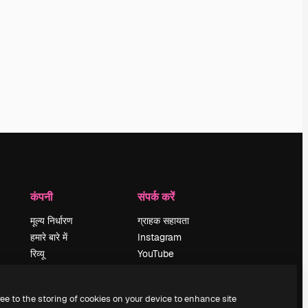
कंपनी
संपर्क करें
मूल्य निर्धारण
ग्राहक सहायता
हमारे बारे में
Instagram
रिव्यू
YouTube
करियर
LinkedIn
खोज रुझान
TikTok
ree to the storing of cookies on your device to enhance site
ब्लॉग
Discord