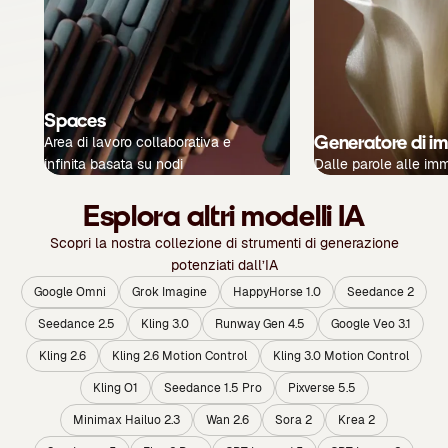
Spaces
Generatore di i
Area di lavoro collaborativa e
infinita basata su nodi
Dalle parole alle im
Esplora altri modelli IA
Scopri la nostra collezione di strumenti di generazione
potenziati dall’IA
Google Omni
Grok Imagine
HappyHorse 1.0
Seedance 2
Seedance 2.5
Kling 3.0
Runway Gen 4.5
Google Veo 3.1
Kling 2.6
Kling 2.6 Motion Control
Kling 3.0 Motion Control
Kling O1
Seedance 1.5 Pro
Pixverse 5.5
Minimax Hailuo 2.3
Wan 2.6
Sora 2
Krea 2