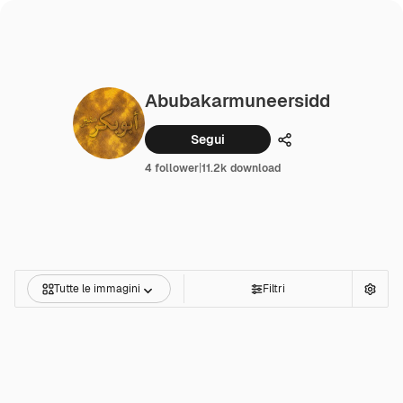
Abubakarmuneersidd
Segui
Condividi
4 follower
|
11.2k download
Tutte le immagini
Filtri