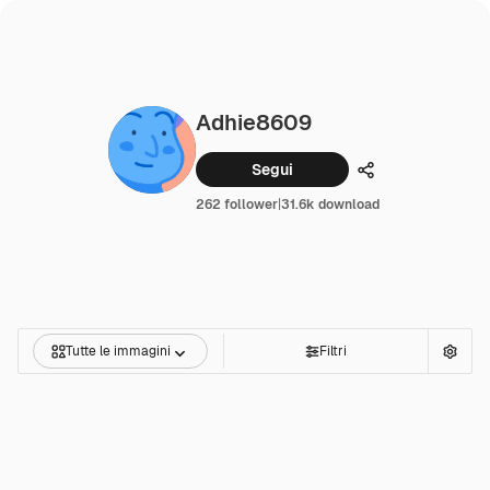
Adhie8609
Segui
Condividi
262 follower
|
31.6k download
Tutte le immagini
Filtri