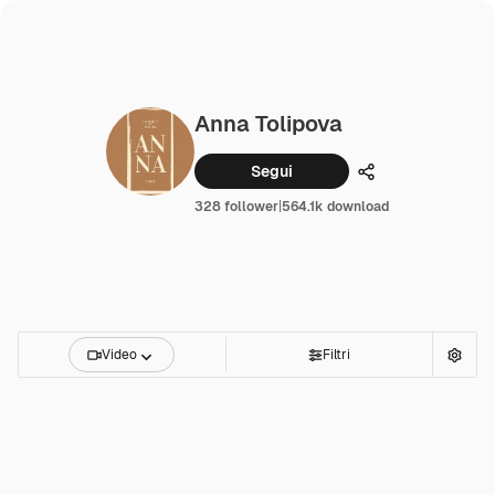
Anna Tolipova
Segui
Condividi
328 follower
|
564.1k download
Video
Filtri