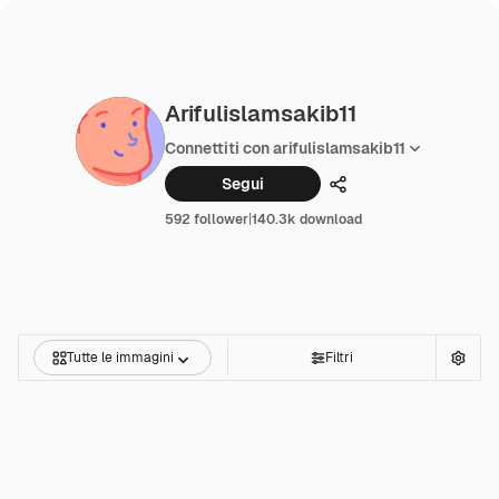
Arifulislamsakib11
Connettiti con arifulislamsakib11
Segui
Condividi
592 follower
|
140.3k download
Tutte le immagini
Filtri