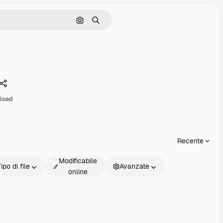
Cerca per immagine
Ricerca
Condividi
load
Recente
Modificabile
ipo di file
Avanzate
online