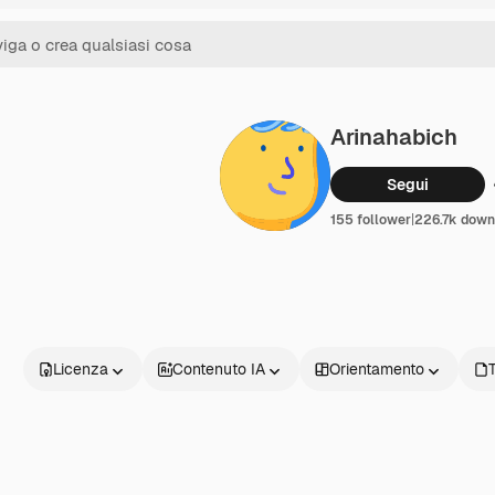
Arinahabich
Segui
155 follower
|
226.7k down
Licenza
Contenuto IA
Orientamento
T