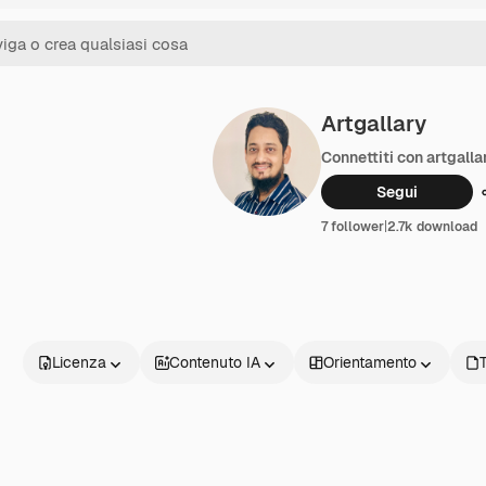
Artgallary
Connettiti con artgalla
Segui
7 follower
|
2.7k download
Licenza
Contenuto IA
Orientamento
T