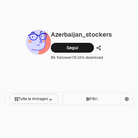
Azerbaijan_stockers
Segui
Condividi
8k follower
|
15.12m download
Tutte le immagini
Filtri