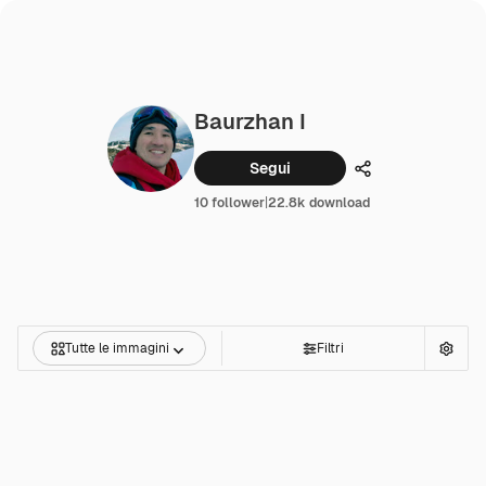
Baurzhan I
Segui
Condividi
10 follower
|
22.8k download
Tutte le immagini
Filtri