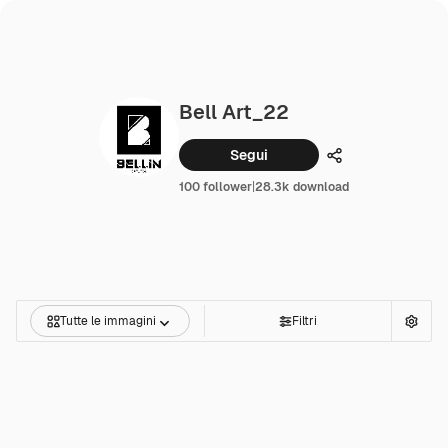
Bell Art_22
Segui
Condividi
100 follower
|
28.3k download
Tutte le immagini
Filtri