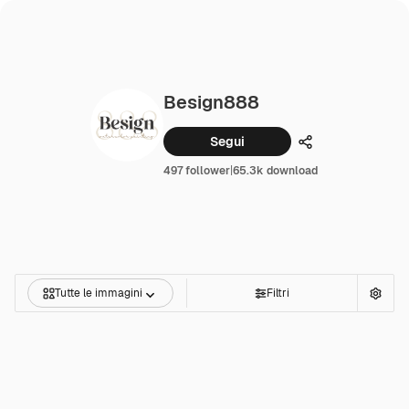
Besign888
Segui
Condividi
497 follower
|
65.3k download
Tutte le immagini
Filtri