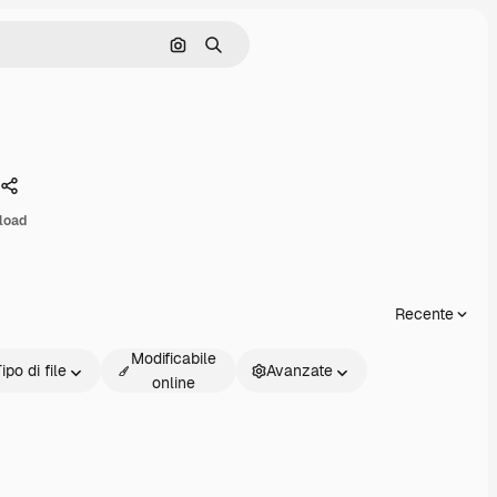
Cerca per immagine
Ricerca
Condividi
load
Recente
Modificabile
ipo di file
Avanzate
online