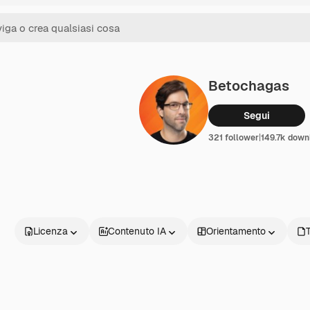
Betochagas
Segui
321 follower
|
149.7k down
Licenza
Contenuto IA
Orientamento
T