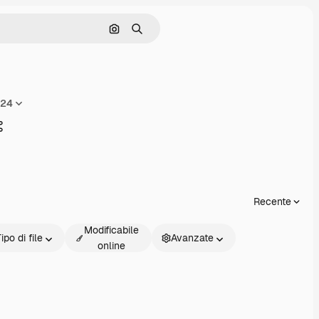
Cerca per immagine
Ricerca
h24
Condividi
Recente
Modificabile
ipo di file
Avanzate
online