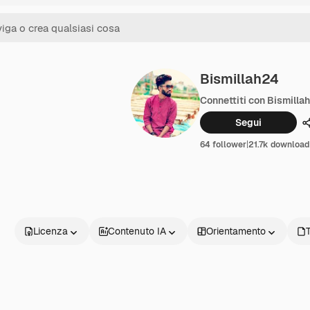
Bismillah24
Connettiti con Bismilla
Segui
64 follower
|
21.7k download
Licenza
Contenuto IA
Orientamento
T