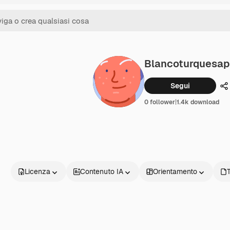
Blancoturquesap
Segui
C
0 follower
|
1.4k download
Licenza
Contenuto IA
Orientamento
T