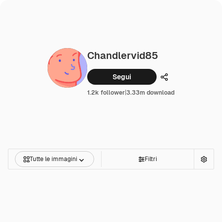
Chandlervid85
Segui
Condividi
1.2k follower
|
3.33m download
Tutte le immagini
Filtri