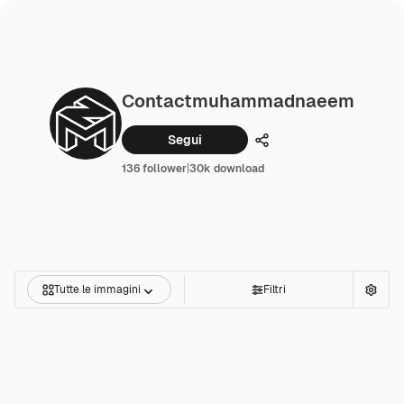
Contactmuhammadnaeem
Segui
Condividi
136 follower
|
30k download
Tutte le immagini
Filtri