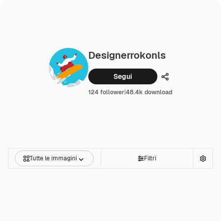
Designerrokonls
Segui
Condividi
124 follower
|
48.4k download
Tutte le immagini
Filtri