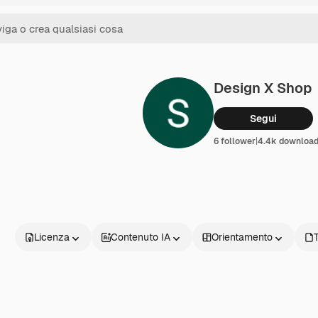
Design X Shop
Segui
6 follower
|
4.4k downloa
Licenza
Contenuto IA
Orientamento
T