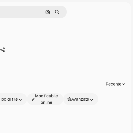
Cerca per immagine
Ricerca
Condividi
d
Recente
Modificabile
ipo di file
Avanzate
online